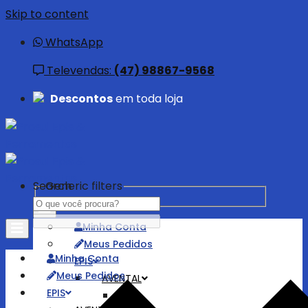
Skip to content
WhatsApp
Televendas:
(47) 98867-9568
Descontos
em toda loja
Search
Generic filters
Minha Conta
Meus Pedidos
Minha Conta
EPIS
Meus Pedidos
AVENTAL
EPIS