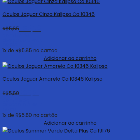
Oculos Jaguar Cinza Kalipso Ca 10346
R$
5,56
R$
5,85
com 5% de
desconto à vista
no pix
1
x de
R$
5,85
no cartão
Adicionar ao carrinho
Oculos Jaguar Amarelo Ca 10346 Kalipso
R$
5,51
R$
5,80
com 5% de
desconto à vista
no pix
1
x de
R$
5,80
no cartão
Adicionar ao carrinho