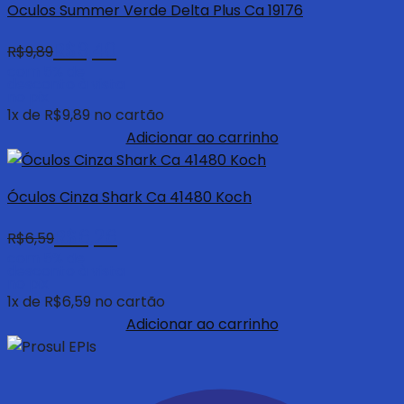
Oculos Summer Verde Delta Plus Ca 19176
R$
9,40
R$
9,89
com 5% de
desconto à vista
no pix
1
x de
R$
9,89
no cartão
Adicionar ao carrinho
Óculos Cinza Shark Ca 41480 Koch
R$
6,26
R$
6,59
com 5% de
desconto à vista
no pix
1
x de
R$
6,59
no cartão
Adicionar ao carrinho