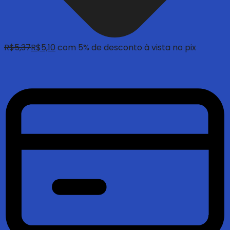
R$
5,37
R$
5,10
com 5% de desconto à vista no pix