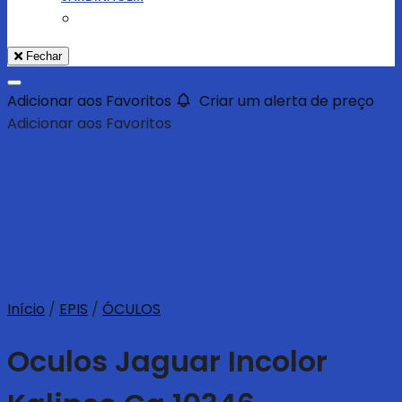
Fechar
Adicionar aos Favoritos
Criar um alerta de preço
Adicionar aos Favoritos
Início
/
EPIS
/
ÓCULOS
Oculos Jaguar Incolor