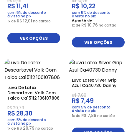
R$
12,01
R$
10,76
R$
11,41
R$
10,22
com 5% de desconto
com 5% de desconto
à vista no pix
à vista no pix
R$
12,01
A partir de
1
x de
no cartão
R$
10,76
1
x de
no cartão
VER OPÇÕES
VER OPÇÕES
Luva Latex Silver Grip
Azul Ca40730 Danny
Luva De Latex
Descartavel Volk Com
R$
7,88
Talco Ca15112 106107806
R$
7,49
com 5% de desconto
R$
29,79
à vista no pix
R$
28,30
R$
7,88
1
x de
no cartão
com 5% de desconto
à vista no pix
R$
29,79
1
x de
no cartão