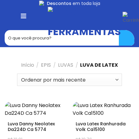
Skip
Descontos
em toda loja
to
content
Início
/
EPIS
/
LUVAS
/
LUVA DE LATEX
Luva Danny Neolatex
Luva Latex Ranhurada
Da224D Ca 5774
Volk Ca15100