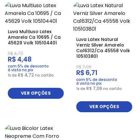
Luva Multiuso Latex
Amarela Ca 10695 / Ca
Luva Latex Natural
45629 Volk 105104401
Verniz Silver Amarelo
Ca16312/Ca 45558 Volk
R$
4,72
105103801
R$
4,48
com 5% de desconto
R$
7,06
à vista no pix
R$
6,71
R$
4,72
1
x de
no cartão
com 5% de desconto
à vista no pix
R$
7,06
1
x de
no cartão
VER OPÇÕES
VER OPÇÕES