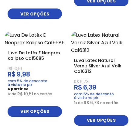
VER OPÇÕES
VER OPÇÕES
Luva De Latéx E Neoprex
Kalipso Ca15685
Luva Latex Natural
Verniz Silver Azul Volk
R$
10,51
Ca16312
R$
9,98
com 5% de desconto
R$
6,73
à vista no pix
R$
6,39
A partir de
R$
10,51
1
x de
no cartão
com 5% de desconto
à vista no pix
R$
6,73
1
x de
no cartão
VER OPÇÕES
VER OPÇÕES