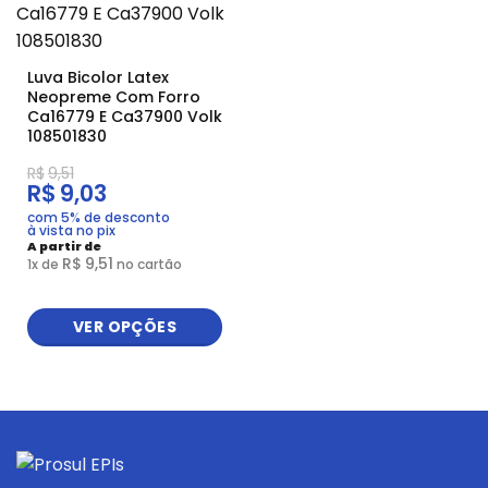
Luva Bicolor Latex
Neopreme Com Forro
Ca16779 E Ca37900 Volk
108501830
R$
9,51
R$
9,03
com 5% de desconto
à vista no pix
A partir de
R$
9,51
1
x de
no cartão
VER OPÇÕES