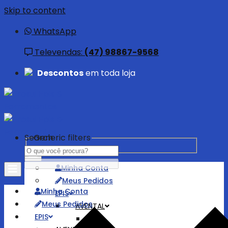
Skip to content
WhatsApp
Televendas:
(47) 98867-9568
Descontos
em toda loja
Search
Generic filters
Minha Conta
Meus Pedidos
Minha Conta
EPIS
Meus Pedidos
AVENTAL
EPIS