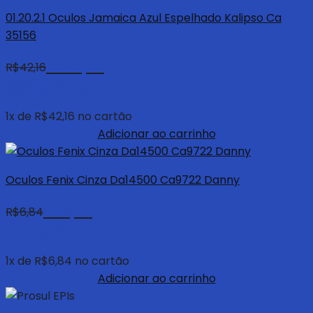
01.20.2.1 Oculos Jamaica Azul Espelhado Kalipso Ca
35156
R$
40,05
R$
42,16
com 5% de
desconto à vista
no pix
1
x de
R$
42,16
no cartão
Adicionar ao carrinho
Oculos Fenix Cinza Da14500 Ca9722 Danny
R$
6,50
R$
6,84
com 5% de
desconto à vista
no pix
1
x de
R$
6,84
no cartão
Adicionar ao carrinho