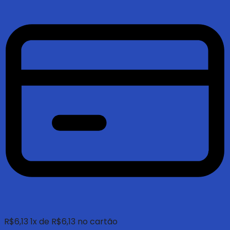
R$
6,13
1
x de
R$
6,13
no cartão