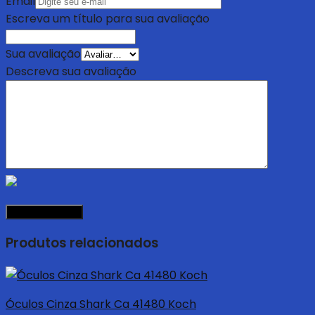
Email
Escreva um título para sua avaliação
Sua avaliação
Descreva sua avaliação
Produtos relacionados
Óculos Cinza Shark Ca 41480 Koch