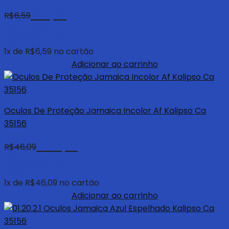
R$
6,26
R$
6,59
com 5% de
desconto à vista
no pix
1
x de
R$
6,59
no cartão
Adicionar ao carrinho
Oculos De Proteção Jamaica Incolor Af Kalipso Ca
35156
R$
43,79
R$
46,09
com 5% de
desconto à vista
no pix
1
x de
R$
46,09
no cartão
Adicionar ao carrinho