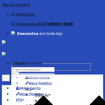
Skip to content
WhatsApp
Televendas:
(47) 98867-9568
Descontos
em toda loja
Search
Generic filters
Minha Conta
Meus Pedidos
Minha Conta
EPIS
Meus Pedidos
AVENTAL
EPIS