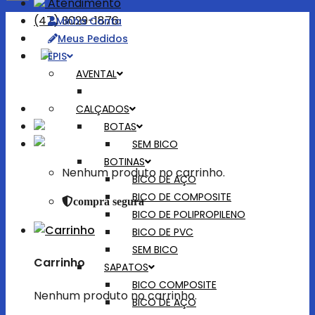
Atendimento
(47) 3029-1876
Minha Conta
Meus Pedidos
EPIS
Bem-vindo!
AVENTAL
Entrar
CALÇADOS
BOTAS
SEM BICO
BOTINAS
Nenhum produto no carrinho.
BICO DE AÇO
BICO DE COMPOSITE
compra segura
BICO DE POLIPROPILENO
BICO DE PVC
SEM BICO
Carrinho
SAPATOS
BICO COMPOSITE
Nenhum produto no carrinho.
BICO DE AÇO