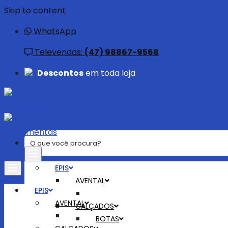
Skip to content
WhatsApp
Televendas:
(47) 98867-9568
Descontos
em toda loja
EPIS
AVENTAL
EPIS
AVENTAL
CALÇADOS
BOTAS