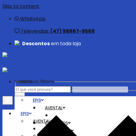
Skip to content
WhatsApp
Televendas:
(47) 98867-9568
Descontos
em toda loja
Search
Generic filters
EPIS
AVENTAL
EPIS
AVENTAL
CALÇADOS
BOTAS