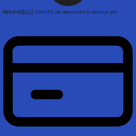
R$
5,44
R$
5,17
com 5% de desconto à vista no pix