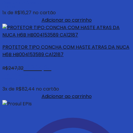
desconto à vista
no pix
1
x de
R$
16,27
no cartão
Adicionar ao carrinho
PROTETOR TIPO CONCHA COM HASTE ATRAS DA NUCA
H6B HB004153589 CA12187
R$
234,95
R$
247,32
com 5% de
desconto à vista
no pix
3
x de
R$
82,44
no cartão
Adicionar ao carrinho