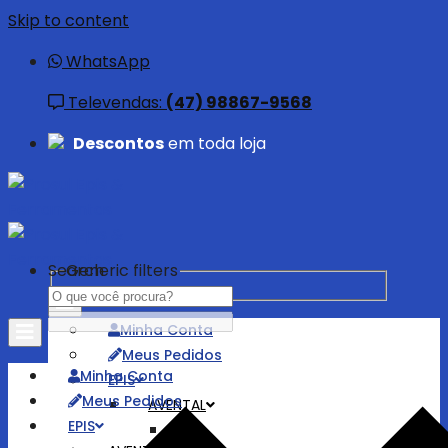
Skip to content
WhatsApp
Televendas:
(47) 98867-9568
Descontos
em toda loja
Search
Generic filters
Minha Conta
Meus Pedidos
Minha Conta
EPIS
Meus Pedidos
AVENTAL
EPIS