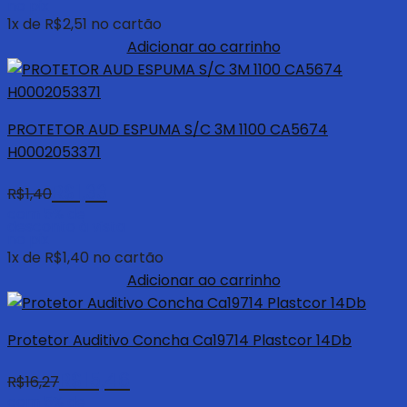
no pix
1
x de
R$
2,51
no cartão
Adicionar ao carrinho
PROTETOR AUD ESPUMA S/C 3M 1100 CA5674
H0002053371
R$
1,33
R$
1,40
com 5% de
desconto à vista
no pix
1
x de
R$
1,40
no cartão
Adicionar ao carrinho
Protetor Auditivo Concha Ca19714 Plastcor 14Db
R$
15,46
R$
16,27
com 5% de