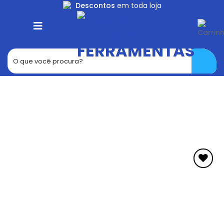
Skip
Descontos
em toda loja
to
content
Adicionar
aos
Favoritos