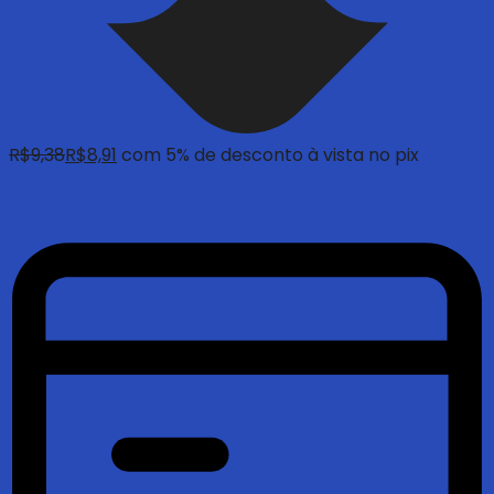
R$
9,38
R$
8,91
com 5% de desconto à vista no pix