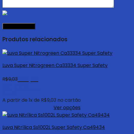
Produtos relacionados
Luva Super Nitrogreen Ca33334 Super Safety
R$
8,58
R$
9,03
com 5% de
desconto à vista
no pix
A partir de
1
x de
R$
9,03
no cartão
Ver opções
Luva Nitrílica Ss1002L Super Safety Ca49434