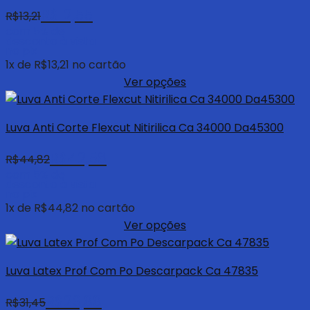
R$
12,55
R$
13,21
com 5% de
desconto à vista
no pix
1
x de
R$
13,21
no cartão
Ver opções
Luva Anti Corte Flexcut Nitirilica Ca 34000 Da45300
R$
42,58
R$
44,82
com 5% de
desconto à vista
no pix
1
x de
R$
44,82
no cartão
Ver opções
Luva Latex Prof Com Po Descarpack Ca 47835
R$
29,88
R$
31,45