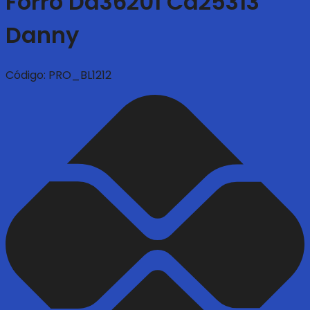
Forro Da36201 Ca25313
Danny
Código:
PRO_BL1212