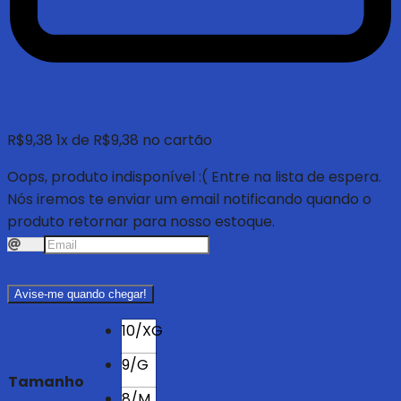
R$
9,38
1
x de
R$
9,38
no cartão
Oops, produto indisponível :(
Entre na lista de espera.
Nós iremos te enviar um email notificando quando o
produto retornar para nosso estoque.
Avise-me quando chegar!
10/XG
9/G
Tamanho
8/M