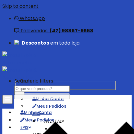
Skip to content
WhatsApp
Televendas:
(47) 98867-9568
Descontos
em toda loja
Search
Generic filters
Minha Conta
Meus Pedidos
Minha Conta
EPIS
Meus Pedidos
AVENTAL
EPIS