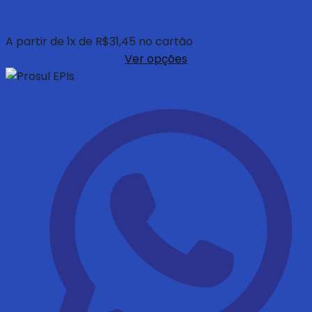
com 5% de
desconto à vista
no pix
A partir de
1
x de
R$
31,45
no cartão
Ver opções