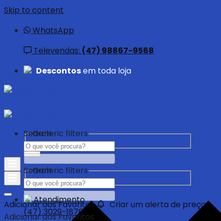
Skip to content
WhatsApp
Televendas:
(47) 98867-9568
Descontos
em toda loja
Search
Generic filters
Search
Generic filters
Atendimento
Adicionar aos Favoritos
Criar um alerta de preço
(47) 3029-1876
Adicionar aos Favoritos