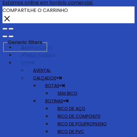
Estamos online em horário comercial.
COMPARTILHE O CARRINHO
Generic filters
Generic filters
Generic filters
Minha Conta
Meus Pedidos
EPIS
AVENTAL
CALÇADOS
BOTAS
SEM BICO
BOTINAS
BICO DE AÇO
BICO DE COMPOSITE
BICO DE POLIPROPILENO
BICO DE PVC