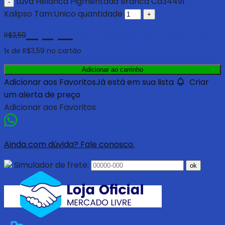
Luva Helanca Pigmentada Branca Ca34491
Kalipso Tam:Unico quantidade
R$
3,41
com 5% de desconto à vista no pix
R$
3,59
1
x de
R$
3,59
no cartão
Adicionar ao carrinho
Adicionar aos Favoritos
Já está em sua lista
Criar
um alerta de preço
Adicionar aos Favoritos
Ainda com dúvida? Fale conosco.
Simulador de frete:
ok