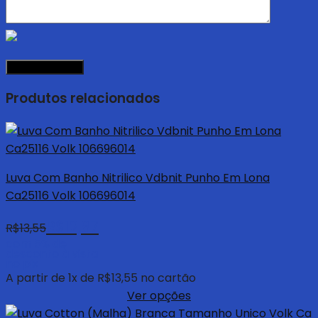
Produtos relacionados
Luva Com Banho Nitrilico Vdbnit Punho Em Lona
Ca25116 Volk 106696014
R$
12,87
R$
13,55
com 5% de
desconto à vista
no pix
A partir de
1
x de
R$
13,55
no cartão
Ver opções