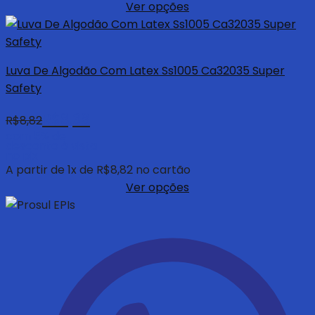
Ver opções
Luva De Algodão Com Latex Ss1005 Ca32035 Super
Safety
R$
8,38
R$
8,82
com 5% de
desconto à vista
no pix
A partir de
1
x de
R$
8,82
no cartão
Ver opções