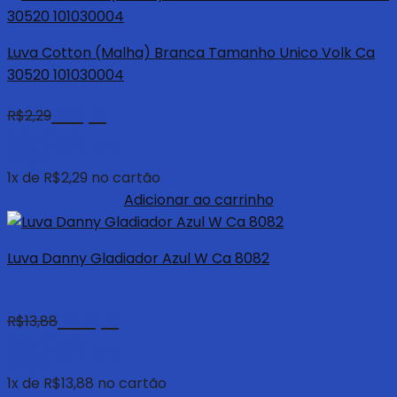
Luva Cotton (Malha) Branca Tamanho Unico Volk Ca
30520 101030004
R$
2,18
R$
2,29
com 5% de
desconto à vista
no pix
1
x de
R$
2,29
no cartão
Adicionar ao carrinho
Luva Danny Gladiador Azul W Ca 8082
R$
13,19
R$
13,88
com 5% de
desconto à vista
no pix
1
x de
R$
13,88
no cartão