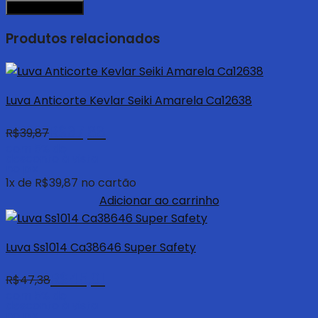
Produtos relacionados
Luva Anticorte Kevlar Seiki Amarela Ca12638
R$
37,88
R$
39,87
com 5% de
desconto à vista
no pix
1
x de
R$
39,87
no cartão
Adicionar ao carrinho
Luva Ss1014 Ca38646 Super Safety
R$
45,01
R$
47,38
com 5% de
desconto à vista
no pix