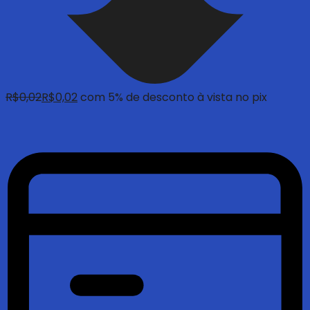
R$
0,02
R$
0,02
com 5% de desconto à vista no pix