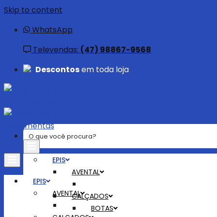
Skip to content
WhatsApp
Televendas:
(47) 98867-9568
Descontos
em toda loja
EPIS
AVENTAL
EPIS
AVENTAL
CALÇADOS
BOTAS