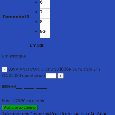
6
7
Tamanho
10
8
9G
Limpar
Em estoque
LUVA ANTI CORTE CPU SS 1008R SUPER SAFETY
CA 32036 quantidade
R$
27,45
com 5% de desconto à vista no
R$
28,89
pix
1
x de
R$
28,89
no cartão
Adicionar ao carrinho
Adicionar aos Favoritos
Já está em sua lista
Criar