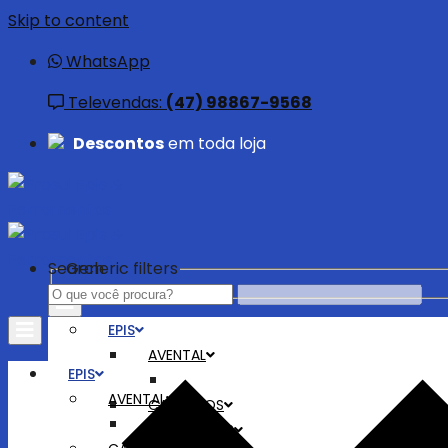
Skip to content
WhatsApp
Televendas:
(47) 98867-9568
Descontos
em toda loja
Search
Generic filters
EPIS
AVENTAL
EPIS
AVENTAL
CALÇADOS
BOTAS