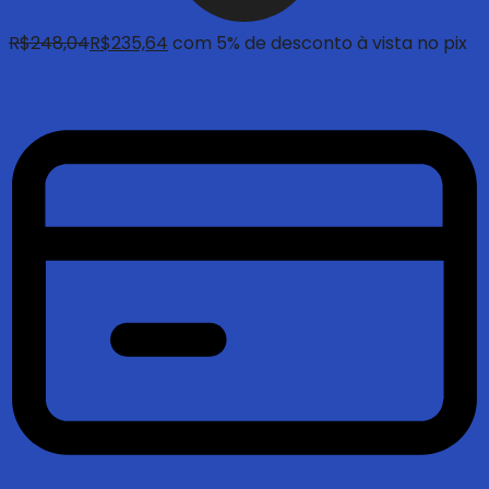
R$
248,04
R$
235,64
com 5% de desconto à vista no pix