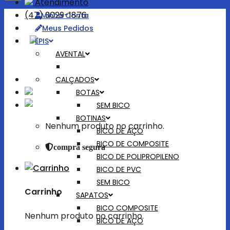
Atendimento
(47) 3029-1876
Minha Conta
Meus Pedidos
EPIS
Bem-vindo!
AVENTAL
Entrar
CALÇADOS
BOTAS
SEM BICO
BOTINAS
Nenhum produto no carrinho.
BICO DE AÇO
BICO DE COMPOSITE
compra segura
BICO DE POLIPROPILENO
BICO DE PVC
SEM BICO
Carrinho
SAPATOS
BICO COMPOSITE
Nenhum produto no carrinho.
BICO DE AÇO