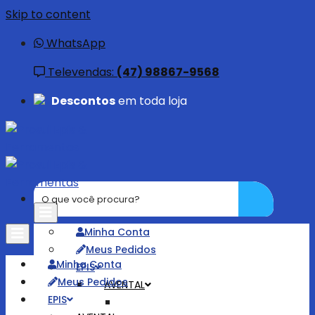
Skip to content
WhatsApp
Televendas:
(47) 98867-9568
Descontos
em toda loja
Minha Conta
Meus Pedidos
Minha Conta
EPIS
Meus Pedidos
AVENTAL
EPIS