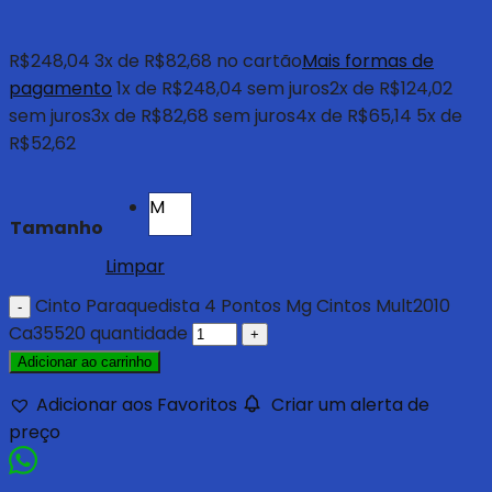
R$
248,04
3
x de
R$
82,68
no cartão
Mais formas de
pagamento
1x de
R$
248,04
sem juros
2x de
R$
124,02
sem juros
3x de
R$
82,68
sem juros
4x de
R$
65,14
5x de
R$
52,62
M
Tamanho
Limpar
Cinto Paraquedista 4 Pontos Mg Cintos Mult2010
Ca35520 quantidade
Adicionar ao carrinho
Adicionar aos Favoritos
Criar um alerta de
preço