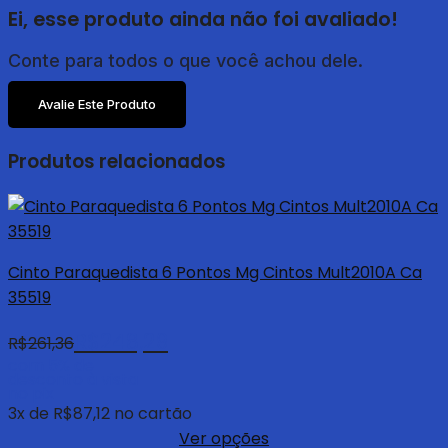
Ei, esse produto ainda não foi avaliado!
Conte para todos o que você achou dele.
Avalie Este Produto
Produtos relacionados
Cinto Paraquedista 6 Pontos Mg Cintos Mult2010A Ca
35519
R$
248,29
R$
261,36
com 5% de
desconto à vista
no pix
3
x de
R$
87,12
no cartão
Ver opções