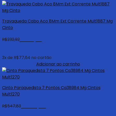
Travaqueda Cabo Aco 8Mm Ext Corrente Mult1887 Mg
Cinto
R$
221,27
R$
232,92
com 5% de
desconto à vista
no pix
3
x de
R$
77,64
no cartão
Adicionar ao carrinho
Cinto Paraquedista 7 Pontos Ca38984 Mg Cintos
Mult1270
R$
520,44
R$
547,83
com 5% de
desconto à vista