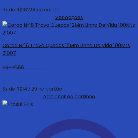
no pix
3
x de
R$
182,61
no cartão
Ver opções
Corda Nr18 Trava Quedas 12Mm Linha De Vida 100Mts
21007
R$
419,79
R$
441,88
com 5% de
desconto à vista
no pix
3
x de
R$
147,29
no cartão
Adicionar ao carrinho