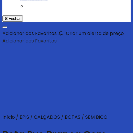
Fechar
Adicionar aos Favoritos
Criar um alerta de preço
Adicionar aos Favoritos
Início
/
EPIS
/
CALÇADOS
/
BOTAS
/
SEM BICO