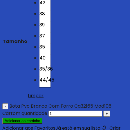
42
38
39
37
Tamanho
35
40
35/36
44/45
Limpar
Bota Pvc Branca Com Forro Ca32165 Mod106
Cartom quantidade
Adicionar ao carrinho
Adicionar aos Favoritos
Já está em sua lista
Criar