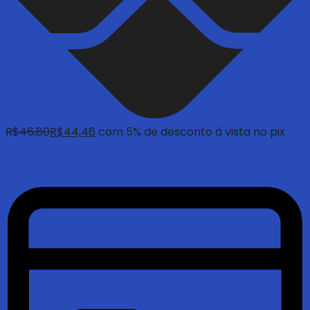
R$
46,80
R$
44,46
com 5% de desconto à vista no pix