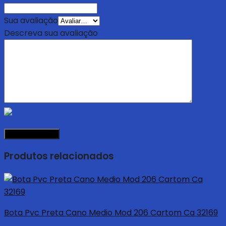
Sua avaliação
Descreva sua avaliação
Produtos relacionados
Bota Pvc Preta Cano Medio Mod 206 Cartom Ca 32169