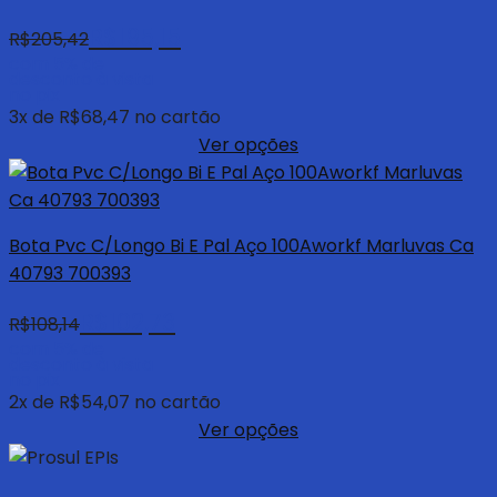
R$
195,15
R$
205,42
com 5% de
desconto à vista
no pix
3
x de
R$
68,47
no cartão
Ver opções
Bota Pvc C/Longo Bi E Pal Aço 100Aworkf Marluvas Ca
40793 700393
R$
102,73
R$
108,14
com 5% de
desconto à vista
no pix
2
x de
R$
54,07
no cartão
Ver opções