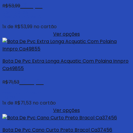
R$
51,29
R$
53,99
com 5% de
desconto à vista
no pix
1
x de
R$
53,99
no cartão
Ver opções
Bota De Pvc Extra Longa Acquatic Com Polaina Innpro
Ca49855
R$
67,95
R$
71,53
com 5% de
desconto à vista
no pix
1
x de
R$
71,53
no cartão
Ver opções
Bota De Pvc Cano Curto Preto Bracol Ca37456