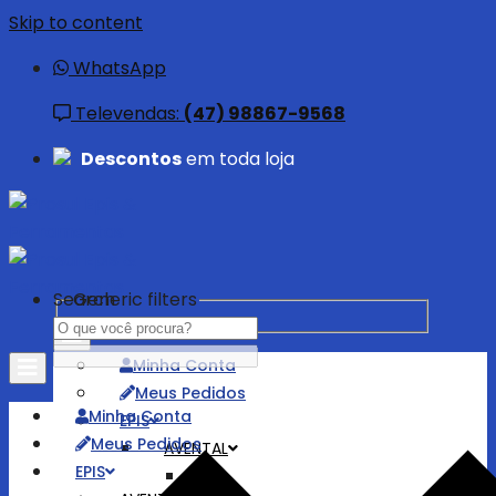
Skip to content
WhatsApp
Televendas:
(47) 98867-9568
Descontos
em toda loja
Search
Generic filters
Minha Conta
Meus Pedidos
Minha Conta
EPIS
Meus Pedidos
AVENTAL
EPIS