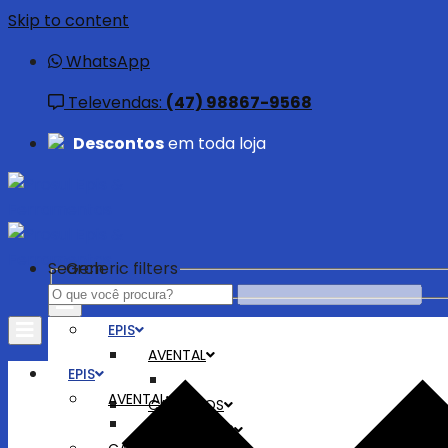
Skip to content
WhatsApp
Televendas:
(47) 98867-9568
Descontos
em toda loja
Search
Generic filters
EPIS
AVENTAL
EPIS
AVENTAL
CALÇADOS
BOTAS