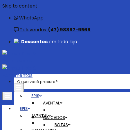
Skip to content
WhatsApp
Televendas:
(47) 98867-9568
Descontos
em toda loja
EPIS
AVENTAL
EPIS
AVENTAL
CALÇADOS
BOTAS