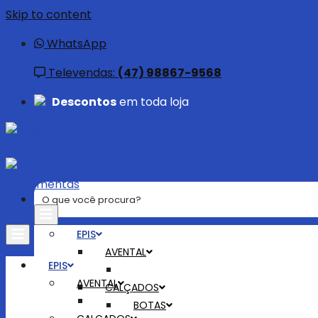
Skip to content
WhatsApp
Televendas:
(47) 98867-9568
Descontos
em toda loja
EPIS
AVENTAL
EPIS
AVENTAL
CALÇADOS
BOTAS