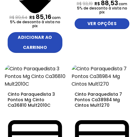
88,53
R$
93,19
R$
com
5% de desconto à vista no
pix
85,16
R$
89,64
R$
com
5% de desconto à vista no
VER OPÇÕES
pix
ADICIONAR AO
CARRINHO
Cinto Paraquedista 3
Cinto Paraquedista 7
Pontos Mg Cinto
Pontos Ca38984 Mg
Ca36810 Mult2010C
Cintos Mult1270