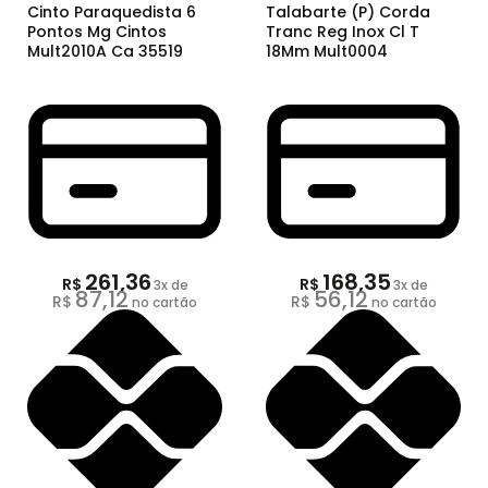
Cinto Paraquedista 6
Talabarte (P) Corda
Pontos Mg Cintos
Tranc Reg Inox Cl T
Mult2010A Ca 35519
18Mm Mult0004
261,36
168,35
R$
R$
3
x de
3
x de
87,12
56,12
R$
R$
no cartão
no cartão