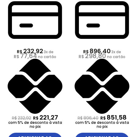
232,92
896,40
R$
R$
3
x de
3
x de
77,64
298,80
R$
R$
no cartão
no cartão
221,27
851,58
R$
232,92
R$
R$
896,40
R$
com 5% de desconto à vista
com 5% de desconto à vista
no pix
no pix