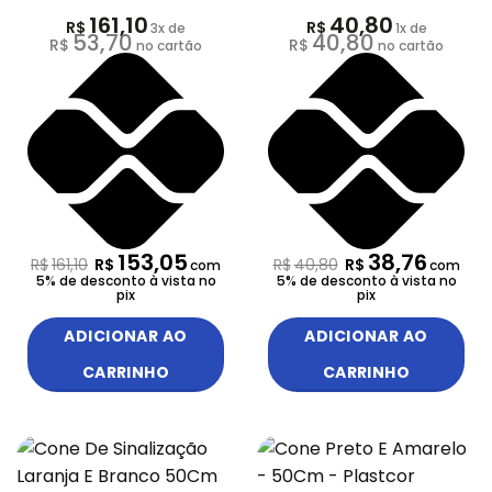
161,10
40,80
R$
R$
3
x de
1
x de
53,70
40,80
R$
R$
no cartão
no cartão
153,05
38,76
R$
161,10
R$
R$
40,80
R$
com
com
5% de desconto à vista no
5% de desconto à vista no
pix
pix
ADICIONAR AO
ADICIONAR AO
CARRINHO
CARRINHO