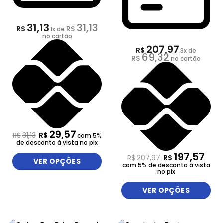
31,13
31,13
R$
R$
1
x de
no cartão
207,97
R$
3
x de
69,32
R$
no cartão
29,57
R$
31,13
R$
com 5%
de desconto à vista no pix
197,57
R$
207,97
R$
VER OPÇÕES
com 5% de desconto à vista
no pix
VER OPÇÕES