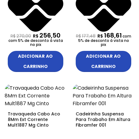
256,50
168,61
R$
270,00
R$
R$
177,48
R$
com
com 5% de desconto à vista
5% de desconto à vista no
no pix
pix
ADICIONAR AO
ADICIONAR AO
CARRINHO
CARRINHO
Travaqueda Cabo Aco
Cadeirinha Suspensa
8Mm Ext Corrente
Para Trabaho Em Altura
Mult1887 Mg Cinto
Fibramfer 001