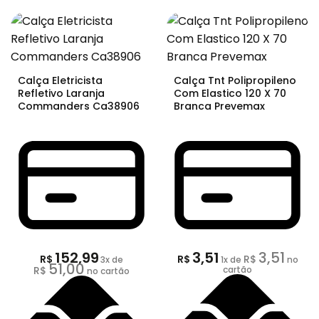
Calça Eletricista
Calça Tnt Polipropileno
Refletivo Laranja
Com Elastico 120 X 70
Commanders Ca38906
Branca Prevemax
152,99
3,51
3,51
R$
R$
R$
3
x de
1
x de
no
51,00
R$
cartão
no cartão