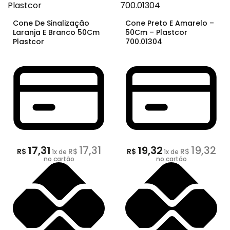
Cone De Sinalização
Cone Preto E Amarelo –
Laranja E Branco 50Cm
50Cm – Plastcor
Plastcor
700.01304
17,31
17,31
19,32
19,32
R$
R$
R$
R$
1
x de
1
x de
no cartão
no cartão