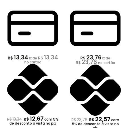
13,34
13,34
23,76
R$
R$
R$
1
x de
1
x de
23,76
no cartão
R$
no cartão
12,67
22,57
R$
13,34
R$
com 5%
R$
23,76
R$
com
de desconto à vista no pix
5% de desconto à vista no
pix