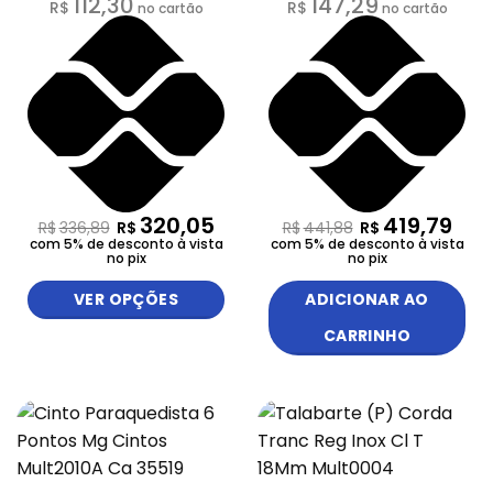
112,30
147,29
R$
R$
no cartão
no cartão
320,05
419,79
R$
336,89
R$
R$
441,88
R$
com 5% de desconto à vista
com 5% de desconto à vista
no pix
no pix
VER OPÇÕES
ADICIONAR AO
CARRINHO