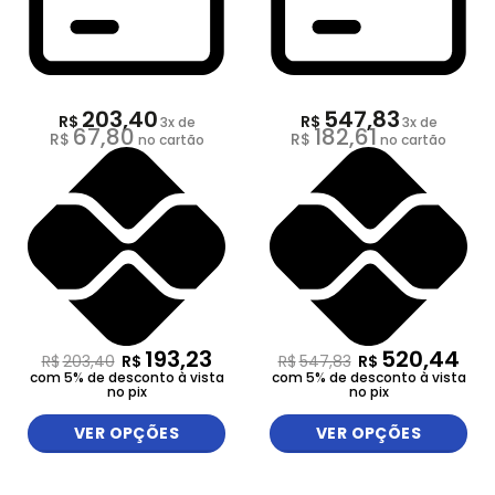
203,40
547,83
R$
R$
3
x de
3
x de
67,80
182,61
R$
R$
no cartão
no cartão
193,23
520,44
R$
203,40
R$
R$
547,83
R$
com 5% de desconto à vista
com 5% de desconto à vista
no pix
no pix
VER OPÇÕES
VER OPÇÕES