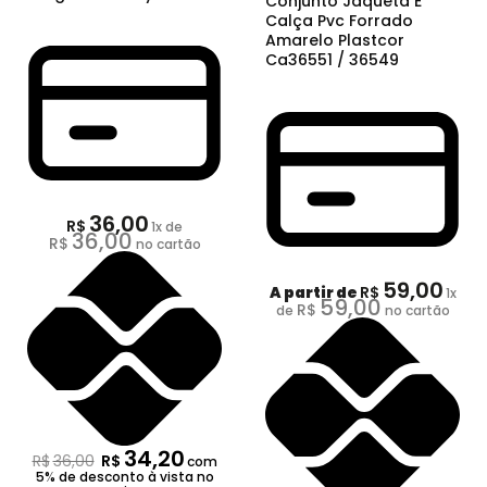
Conjunto Jaqueta E
Calça Pvc Forrado
Amarelo Plastcor
Ca36551 / 36549
36,00
R$
1
x de
36,00
R$
no cartão
59,00
R$
A partir de
1
x
59,00
R$
de
no cartão
34,20
R$
36,00
R$
com
5% de desconto à vista no