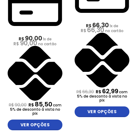
66,30
R$
1
x de
66,30
R$
no cartão
90,00
R$
1
x de
90,00
R$
no cartão
62,99
R$
66,30
R$
com
5% de desconto à vista no
pix
85,50
R$
90,00
R$
com
5% de desconto à vista no
VER OPÇÕES
pix
VER OPÇÕES