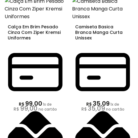
Calça Em Brim Pesado
Camiseta Basica
Cinza Com Ziper Kremsi
Branca Manga Curta
Uniformes
Unissex
99,00
35,09
R$
R$
1
x de
1
x de
99,00
35,09
R$
R$
no cartão
no cartão