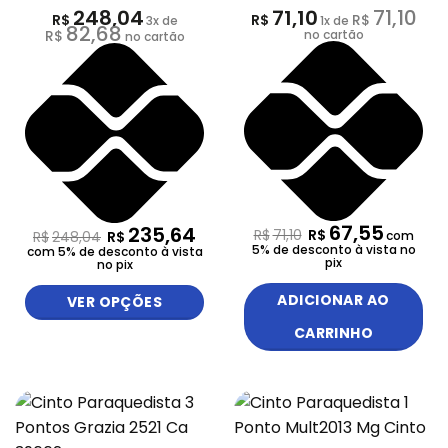
248,04
71,10
71,10
R$
R$
R$
3
x de
1
x de
82,68
R$
no cartão
no cartão
67,55
235,64
R$
71,10
R$
R$
248,04
R$
com
5% de desconto à vista no
com 5% de desconto à vista
pix
no pix
ADICIONAR AO
VER OPÇÕES
CARRINHO