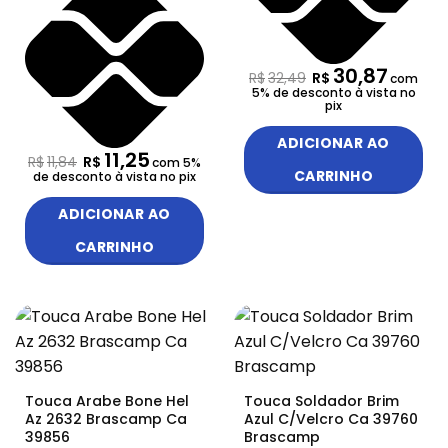
30,87
R$
32,49
R$
com
5% de desconto à vista no
pix
ADICIONAR AO
11,25
R$
11,84
R$
com 5%
CARRINHO
de desconto à vista no pix
ADICIONAR AO
CARRINHO
Touca Arabe Bone Hel
Touca Soldador Brim
Az 2632 Brascamp Ca
Azul C/Velcro Ca 39760
39856
Brascamp