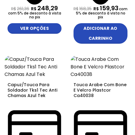
248,29
159,93
R$
261,36
R$
R$
168,35
R$
com
com 5% de desconto à vista
5% de desconto à vista no
no pix
pix
VER OPÇÕES
ADICIONAR AO
CARRINHO
Capuz/Touca Para
Touca Arabe Com Bone
Soldador Tks1 Tec Anti
E Velcro Plastcor
Chamas Azul Tek
Ca40038