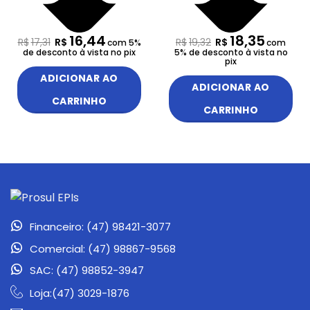
16,44
18,35
R$
17,31
R$
R$
19,32
R$
com 5%
com
de desconto à vista no pix
5% de desconto à vista no
pix
ADICIONAR AO
ADICIONAR AO
CARRINHO
CARRINHO
Financeiro: (47) 98421-3077
Comercial: (47) 98867-9568
SAC: (47) 98852-3947
Loja:(47) 3029-1876