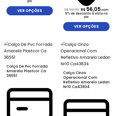
pix
56,05
R$
59,00
R$
com
VER OPÇÕES
5% de desconto à vista no
pix
VER OPÇÕES
Calça De Pvc Forrada
Amarela Plastcor Ca
Calça Cinza
36551
Operacional Com
Refletivo Amarelo Ledan
Nr10 Ca43834