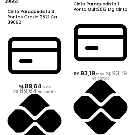
Cinto Paraquedista 1
Ponto Mult2013 Mg Cinto
Cinto Paraquedista 3
Pontos Grazia 2521 Ca
39662
93,19
93,19
R$
R$
1
x de
no cartão
89,64
R$
1
x de
89,64
R$
no cartão