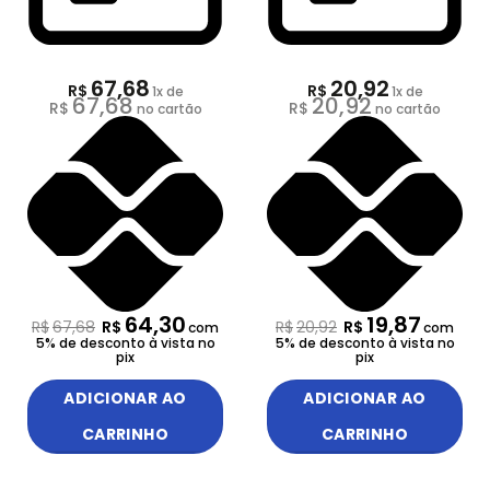
67,68
20,92
R$
R$
1
x de
1
x de
67,68
20,92
R$
R$
no cartão
no cartão
64,30
19,87
R$
67,68
R$
R$
20,92
R$
com
com
5% de desconto à vista no
5% de desconto à vista no
pix
pix
ADICIONAR AO
ADICIONAR AO
CARRINHO
CARRINHO