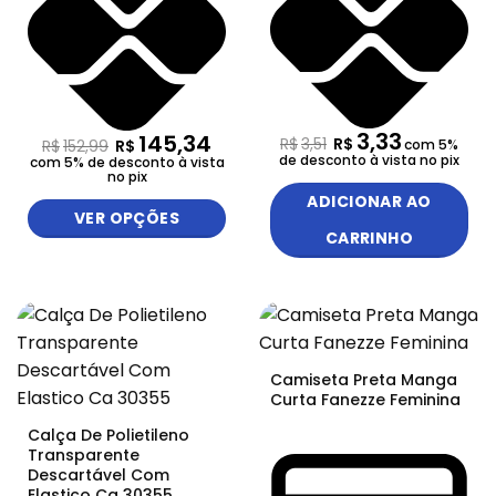
3,33
145,34
R$
3,51
R$
R$
152,99
R$
com 5%
de desconto à vista no pix
com 5% de desconto à vista
no pix
ADICIONAR AO
VER OPÇÕES
CARRINHO
Camiseta Preta Manga
Curta Fanezze Feminina
Calça De Polietileno
Transparente
Descartável Com
Elastico Ca 30355