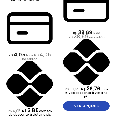
38,69
R$
1
x de
38,69
R$
no cartão
4,05
4,05
R$
R$
1
x de
no cartão
36,76
R$
38,69
R$
com
5% de desconto à vista no
pix
VER OPÇÕES
3,85
R$
4,05
R$
com 5%
de desconto à vista no pix