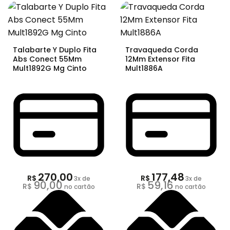
Talabarte Y Duplo Fita
Travaqueda Corda
Abs Conect 55Mm
12Mm Extensor Fita
Mult1892G Mg Cinto
Mult1886A
270,00
177,48
R$
R$
3
x de
3
x de
90,00
59,16
R$
R$
no cartão
no cartão