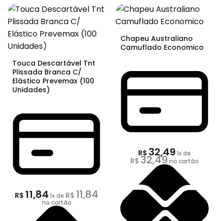
Chapeu Australiano
Camuflado Economico
Touca Descartável Tnt
Plissada Branca C/
Elástico Prevemax (100
Unidades)
32,49
R$
1
x de
32,49
R$
no cartão
11,84
11,84
R$
R$
1
x de
no cartão