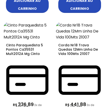
ADICIONAR AO
ADICIONAR AO
CARRINHO
CARRINHO
Cinto Paraquedista 5
Corda Nr18 Trava
Pontos Ca35531
Quedas 12Mm Linha De
Mult2012A Mg Cinto
Vida 100Mts 21007
336,89
441,88
R$
R$
3
x de
3
x de