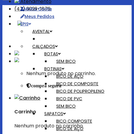
Atendimento
(47) 3029-1876
Minha Conta
Meus Pedidos
EPIS
Bem-vindo!
AVENTAL
Entrar
CALÇADOS
BOTAS
SEM BICO
BOTINAS
Nenhum produto no carrinho.
BICO DE AÇO
BICO DE COMPOSITE
compra segura
BICO DE POLIPROPILENO
BICO DE PVC
SEM BICO
Carrinho
SAPATOS
BICO COMPOSITE
Nenhum produto no carrinho.
BICO DE AÇO