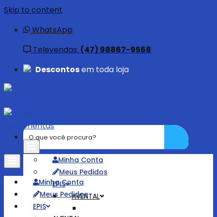
Skip to content
WhatsApp
Televendas:
(47) 98867-9568
Descontos
em toda loja
Minha Conta
Meus Pedidos
Minha Conta
EPIS
Meus Pedidos
AVENTAL
EPIS