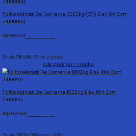
Talha Manual De Corrente 3000Kg (3T) Elev 3M Csm
71000603
R$
1.529,59
R$
1.610,09
com 5% de
desconto à vista
no pix
3
x de
R$
536,70
no cartão
Adicionar ao carrinho
Talha Manual De Corrente 1000Kg Elev 10M Csm
71000931
R$
1.019,16
R$
1.072,80
com 5% de
desconto à vista
no pix
3
x de
R$
357,60
no cartão