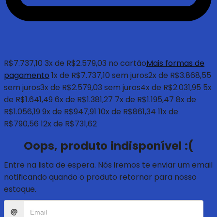
R$
7.737,10
3
x de
R$
2.579,03
no cartão
Mais formas de
pagamento
1x de
R$
7.737,10
sem juros
2x de
R$
3.868,55
sem juros
3x de
R$
2.579,03
sem juros
4x de
R$
2.031,95
5x
de
R$
1.641,49
6x de
R$
1.381,27
7x de
R$
1.195,47
8x de
R$
1.056,19
9x de
R$
947,91
10x de
R$
861,34
11x de
R$
790,56
12x de
R$
731,62
Oops, produto indisponível :(
Entre na lista de espera. Nós iremos te enviar um email
notificando quando o produto retornar para nosso
estoque.