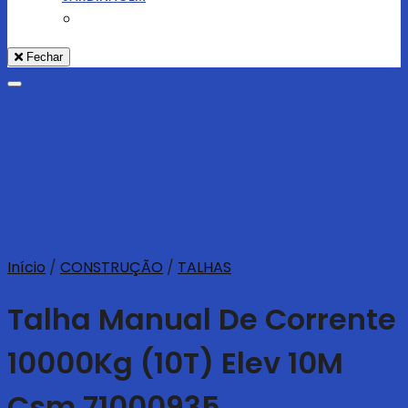
Fechar
Adicionar aos Favoritos
Início
/
CONSTRUÇÃO
/
TALHAS
Talha Manual De Corrente
10000Kg (10T) Elev 10M
Csm 71000935