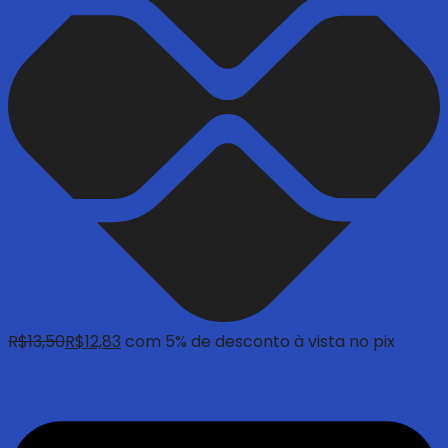
R$
13,50
R$
12,83
com 5% de desconto à vista no pix