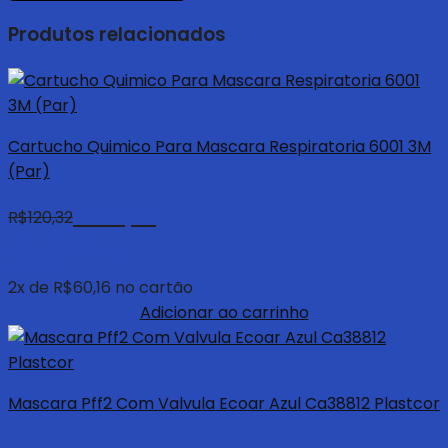
Produtos relacionados
Cartucho Quimico Para Mascara Respiratoria 6001 3M
(Par)
R$
114,30
R$
120,32
com 5% de
desconto à vista
no pix
2
x de
R$
60,16
no cartão
Adicionar ao carrinho
Mascara Pff2 Com Valvula Ecoar Azul Ca38812 Plastcor