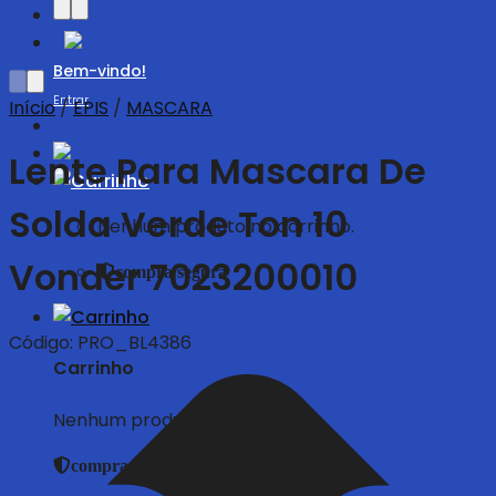
Bem-vindo!
Entrar
Início
/
EPIS
/
MASCARA
Lente Para Mascara De
Solda Verde Ton 10
Nenhum produto no carrinho.
Vonder 7023200010
compra segura
Código:
PRO_BL4386
Carrinho
Nenhum produto no carrinho.
compra segura