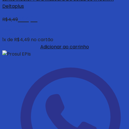
Deltaplus
R$
4,27
R$
4,49
com 5% de
desconto à vista
no pix
1
x de
R$
4,49
no cartão
Adicionar ao carrinho