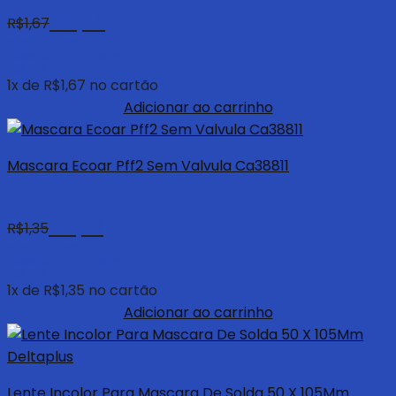
R$
1,59
R$
1,67
com 5% de
desconto à vista
no pix
1
x de
R$
1,67
no cartão
Adicionar ao carrinho
Mascara Ecoar Pff2 Sem Valvula Ca38811
R$
1,28
R$
1,35
com 5% de
desconto à vista
no pix
1
x de
R$
1,35
no cartão
Adicionar ao carrinho
Lente Incolor Para Mascara De Solda 50 X 105Mm