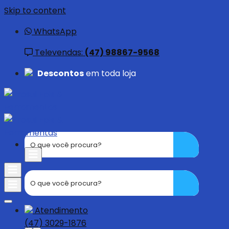
Skip to content
WhatsApp
Televendas:
(47) 98867-9568
Descontos
em toda loja
Adicionar aos Favoritos
Atendimento
(47) 3029-1876