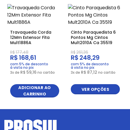
Travaqueda Corda
Cinto Paraquedista 6
12Mm Extensor Fita
Pontos Mg Cintos
Mult1886A
Mult2010A Ca 35519
R$
177,48
R$
261,36
R$
168,61
R$
248,29
com 5% de desconto
com 5% de desconto
à vista no pix
à vista no pix
R$
59,16
R$
87,12
3
x de
no cartão
3
x de
no cartão
ADICIONAR AO
VER OPÇÕES
CARRINHO