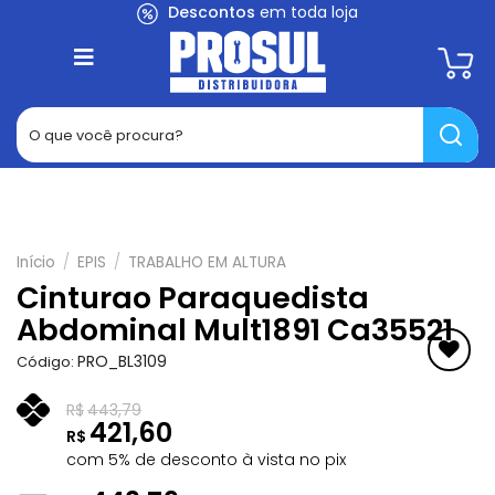
Skip
Descontos
em toda loja
to
content
Início
/
EPIS
/
TRABALHO EM ALTURA
Cinturao Paraquedista
Abdominal Mult1891 Ca35521
PRO_BL3109
Código:
Adicionar
R$
443,79
aos
421,60
Favoritos
R$
com 5% de desconto à vista no pix