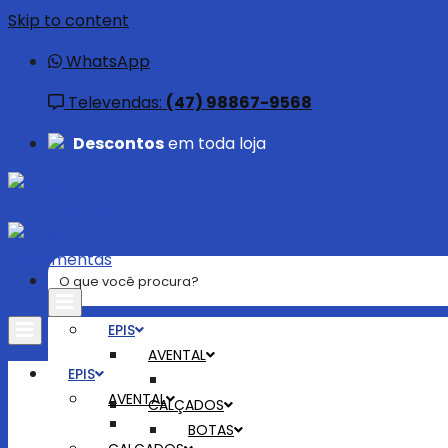
Skip to content
WhatsApp
Televendas:
(47) 98867-9568
Descontos
em toda loja
EPIS
AVENTAL
EPIS
AVENTAL
CALÇADOS
BOTAS